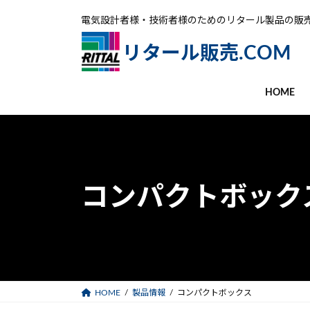
コ
ナ
電気設計者様・技術者様のためのリタール製品の販
ン
ビ
テ
ゲ
リタール販売.COM
ン
ー
ツ
シ
へ
ョ
HOME
ス
ン
キ
に
ッ
移
プ
動
コンパクトボック
HOME
製品情報
コンパクトボックス