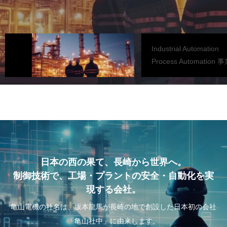
日
本
の
西
の
果
て
、
長
崎
か
ら
世
界
へ
。
Industrial Automation
Process Automation 事業
日本の西の果て、長崎から世界へ。
制御技術で、工場・プラントの安全・自動化を実
現する会社。
亀山電機の社名は、坂本龍馬が長崎の地で創設した日本初の会社
「亀山社中」に由来します。