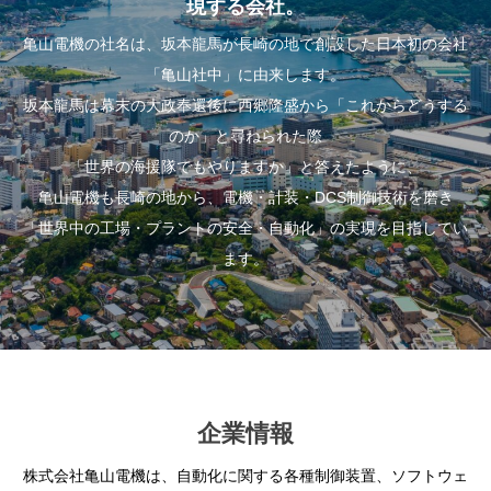
現する会社。
亀山電機の社名は、坂本龍馬が長崎の地で創設した日本初の会社
「亀山社中」に由来します。
坂本龍馬は幕末の大政奉還後に西郷隆盛から「これからどうする
のか」と尋ねられた際
「世界の海援隊でもやりますか」と答えたように、
亀山電機も長崎の地から、電機・計装・DCS制御技術を磨き
「世界中の工場・プラントの安全・自動化」の実現を目指してい
ます。
企業情報
株式会社亀山電機は、自動化に関する各種制御装置、ソフトウェ