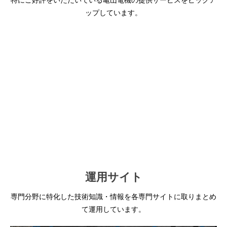
ップしています。
SIEMENS社 PLC
SIMATIC S5 ⇒ S7
SIEMENS社
マイグレーション
SIMATIC S7 STEP7
各メーカー PLC
プログラミング 研修
プログラム作成/リプレイス
保守契約：SLC
Smart Lifecycle Contract
IEC61439規格 準拠
低圧配電盤：SIVACON
運用サイト
専門分野に特化した技術知識・情報を各専門サイトに取りまとめ
て運用しています。