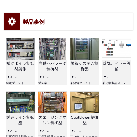
製品事例
補助ボイラ制御
自動セパレータ
警報システム制
蒸気ボイラー設
盤製作
制御盤
御盤
備
▼メーカー
▼メーカー
▼メーカー
▼メーカー
発電プラント
製造業
某発電プラント
某化学製品メーカー
製造ライン制御
スエージングマ
Sootblower制御
盤
シン制御盤
盤
▼メーカー
▼メーカー
▼メーカー
某医療薬品製造メー
某電子部品メーカー
某プラントメーカー