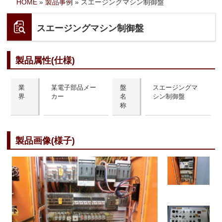
HOME
»
製品事例
»
スエージングマシン制御盤
スエージングマシン制御盤
製品属性(仕様)
業
某電子部品メー
盤
スエージングマ
界
カー
名
シン制御盤
称
製品画像(様子)