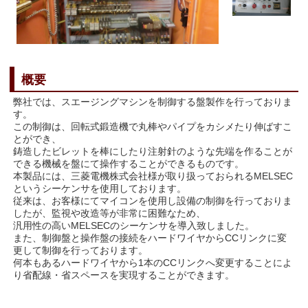
概要
弊社では、スエージングマシンを制御する盤製作を行っておりま
す。
この制御は、回転式鍛造機で丸棒やパイプをカシメたり伸ばすこ
とができ、
鋳造したビレットを棒にしたり注射針のような先端を作ることが
できる機械を盤にて操作することができるものです。
本製品には、三菱電機株式会社様が取り扱っておられるMELSEC
というシーケンサを使用しております。
従来は、お客様にてマイコンを使用し設備の制御を行っておりま
したが、監視や改造等が非常に困難なため、
汎用性の高いMELSECのシーケンサを導入致しました。
また、制御盤と操作盤の接続をハードワイヤからCCリンクに変
更して制御を行っております。
何本もあるハードワイヤから1本のCCリンクへ変更することによ
り省配線・省スペースを実現することができます。