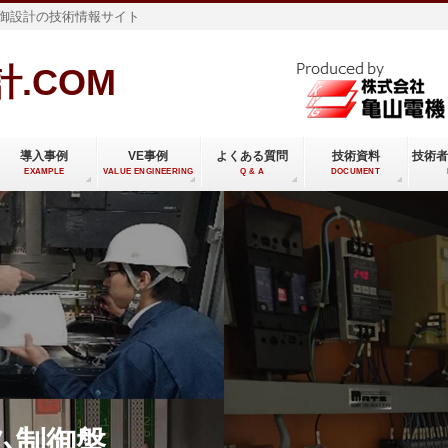
御設計の技術情報サイト
.COM
導入事例
VE事例
よくある質問
技術資料
技術者
EXAMPLE
VALUE ENGINEERING
Q & A
DOCUMENT
ム制御盤