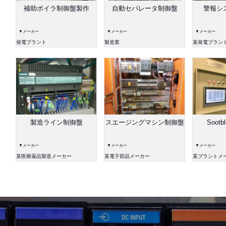
補助ボイラ制御盤製作
自動セパレータ制御盤
警報シ
▼メーカー
▼メーカー
▼メーカー
発電プラント
製造業
某発電プラン
製造ライン制御盤
スエージングマシン制御盤
Soot
▼メーカー
▼メーカー
▼メーカー
某医療薬品製造メーカー
某電子部品メーカー
某プラントメ