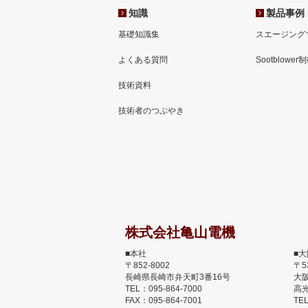
知識
製品事例
基礎知識集
スエージング
よくある質問
Sootblower
技術資料
技術者のつぶやき
株式会社亀山電機
■本社
■
〒852-8002
〒5
長崎県長崎市弁天町3番16号
大
TEL：095-864-7000
高光
FAX：095-864-7001
TEL