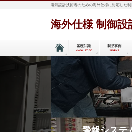
電気設計技術者のための海外仕様に対応した制
海外仕様 制御設計
基礎知識
製品事例
KNOWLEDGE
WORKS
警報システ