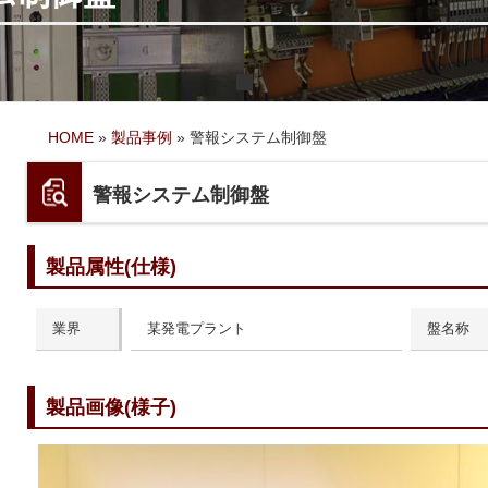
HOME
»
製品事例
»
警報システム制御盤
警報システム制御盤
製品属性(仕様)
業界
某発電プラント
盤名称
製品画像(様子)