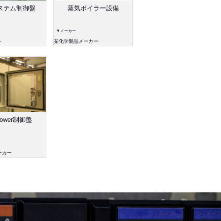
ステム制御盤
蒸気ボイラー設備
▼メーカー
ト
某化学製品メーカー
blower制御盤
ーカー