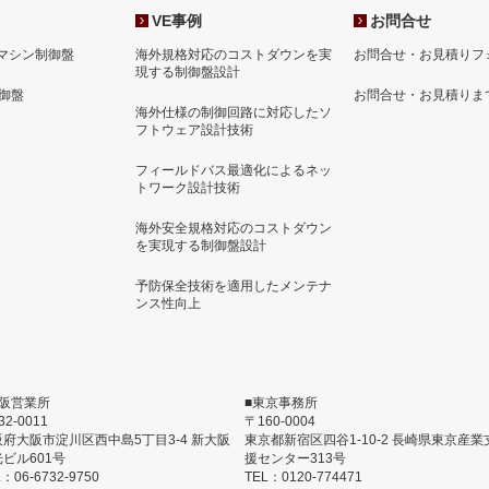
VE事例
お問合せ
マシン制御盤
海外規格対応のコストダウンを実
お問合せ・お見積りフ
現する制御盤設計
制御盤
お問合せ・お見積りま
海外仕様の制御回路に対応したソ
フトウェア設計技術
フィールドバス最適化によるネッ
トワーク設計技術
海外安全規格対応のコストダウン
を実現する制御盤設計
予防保全技術を適用したメンテナ
ンス性向上
大阪営業所
■東京事務所
32-0011
〒160-0004
阪府大阪市淀川区西中島5丁目3-4 新大阪
東京都新宿区四谷1-10-2 長崎県東京産業
ビル601号
援センター313号
：06-6732-9750
TEL：0120-774471