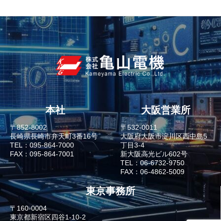
本社
大阪営業所
〒852-8002
〒532-0011
長崎県長崎市弁天町3番16号
大阪府大阪市淀川区西中島5
TEL：095-864-7000
丁目3-4
FAX：095-864-7001
新大阪高光ビル602号
TEL：06-6732-9750
FAX：06-4862-5009
東京事務所
〒160-0004
東京都新宿区四谷1-10-2