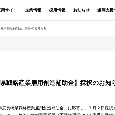
運用サイト
企業情報
採用情報
お知らせ
遠隔支援
学生 
on
Factory Automation
シーメンス 制御設計
OUTLINE
新卒採用(マイナビ)
メディア掲載
Offic
輸入機
HIST
中途採
Technical Staffing
ロボット・PLC 制御設計
QUALIFICATION
代表 活動情報
Websi
予知・
SATIS
亀山電
業雇用創造補助金】採択のお知らせ
ング
SDGs
BLOG
コンテ
制御 技術
.com
会社概要
New Graduate
Media Publication
システム
.com
沿革
Career R
技術人材 派遣
.com
保有資格
Facebook
HP制作
.com
品質・情
Youtube
持続可能な開発目標
代表ブロ
Competit
崎県戦略産業雇用創造補助金】採択のお知
度長崎県戦略産業雇用創造補助金』に応募し、７月２日採択さ