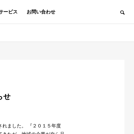
サービス
お問い合わせ
ものづくり&アイデア
e Automation
械 メンテナンス
ORY
用
te Design
予防保全
FACTION
機 紹介動画
スト
 技術
ecruitmen
・保守
報セキュリティ方針
グ
ion
らせ
れました。 『２０１５年度