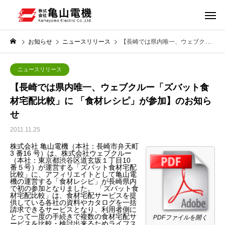
お知らせ
ニュースリリース
【長崎では県内唯一、ウェブクルー「ズバット食材宅配比較」に 「食材レシピ」が参加】のお知らせ
ニュースリリース
【長崎では県内唯一、ウェブクルー「ズバット食
材宅配比較」に 「食材レシピ」が参加】のお知ら
せ
2011.11.25
株式会社 亀山電機（本社：長崎市弁天町
3 番16 号）は、株式会社ウェブクルー
（本社：東京都渋谷区道玄坂１丁目10
番５号）が運営する「ズバット食材宅配
比較」に、アフィリエイトとして亀山電
機の運営する「食材レシピ」が長崎県内
で初の参加となりました。 「ズバット食
材宅配比較」は、食材宅配サービスを提
供している各社の資料やカタログを一括
請求できるサービスとなり、利用者側に
とって一度の手続きで複数の食材宅配サ
PDFファイルを開く
ービスを比較・検討出来るためライフス