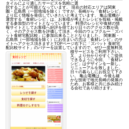
タイルにより適したサービスを気軽に選
択することが可能となっています。 現在の対応エリアは関東
圏・広島県（一部地域を除く）ですが、長崎から「食材レシピ」
より広く情報を発信していきたいと考えています。 亀山電機が
運営する「食材レシピ」は、お客様が考えたレシピを投稿・掲載
する参加型のサイトとなっています。 料理のレシピや食材の情
報サイトとしてお客様へ好評を得ており日々のアクセス数が高
く、そのアクセス数を評価して頂き、今回のウェブクルー「ズバ
ット食材宅配比較」に参加出来ることとなりました。 関東圏・
広島県（一部地域を除く）にお住まいの方は「食材レシピ」のサ
イトへアクセス頂きますとTOPページ右下に「ズバット 食材宅
配比較サイト」のバナーを設置していますので、ぜひ一度無料見
積サービスをご利用下さい。
又、より分かりやすくご提供
できるように今回、「食材レ
シピ」はデザインを一新し、
リニューアルを致しました。
日々の暮らしにお役立て下さ
い。 亀山電機は、今後も確
かな技術で地元長崎の発展の
ため、お客様と共に歩み続け
る会社であり続けます。