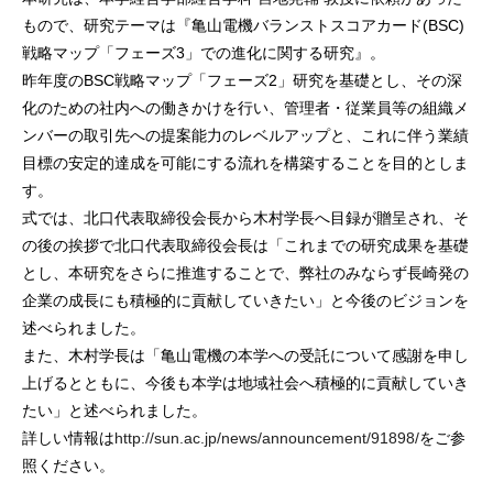
もので、研究テーマは『亀山電機バランストスコアカード(BSC)
戦略マップ「フェーズ3」での進化に関する研究』。
昨年度のBSC戦略マップ「フェーズ2」研究を基礎とし、その深
化のための社内への働きかけを行い、管理者・従業員等の組織メ
ンバーの取引先への提案能力のレベルアップと、これに伴う業績
目標の安定的達成を可能にする流れを構築することを目的としま
す。
式では、北口代表取締役会長から木村学長へ目録が贈呈され、そ
の後の挨拶で北口代表取締役会長は「これまでの研究成果を基礎
とし、本研究をさらに推進することで、弊社のみならず長崎発の
企業の成長にも積極的に貢献していきたい」と今後のビジョンを
述べられました。
また、木村学長は「亀山電機の本学への受託について感謝を申し
上げるとともに、今後も本学は地域社会へ積極的に貢献していき
たい」と述べられました。
詳しい情報は
http://sun.ac.jp/news/announcement/91898/
をご参
照ください。