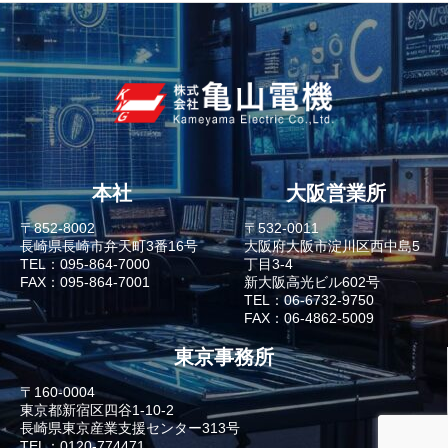
本社
大阪営業所
〒852-8002
〒532-0011
長崎県長崎市弁天町3番16号
大阪府大阪市淀川区西中島5
TEL：095-864-7000
丁目3-4
FAX：095-864-7001
新大阪高光ビル602号
TEL：06-6732-9750
FAX：06-4862-5009
東京事務所
〒160-0004
東京都新宿区四谷1-10-2
長崎県東京産業支援センター313号
TEL：0120-774471