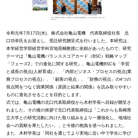
令和元年7月17日(水)、株式会社亀山電機 代表取締役社長 北
口功幸氏をお迎えし、受託研究贈呈式を行いました。本研究は、
本学経営学部経営学科宮地晃輔教授に依頼があったもので、研究
テーマは『亀山電機バランススコアカード（BSC）戦略マップ
「フェーズ2」での進化に関する研究』。亀山電機BSCを「学習
と成長の視点(人材育成)」、「内部ビジネス・プロセスの視点(業
務プロセスの視点)」、「顧客の視点」、「財務の視点」の4つの
視点間をつなぐ因果関係（原因と結果の関係）を読み取りやすい
ものに進化させることを目的とします。
式では、亀山電機の北口代表取締役から木村学長へ目録が贈呈さ
れました。その後の挨拶で北口代表取締役は「これからも長崎県
立大学との研究活動に向けた取り組みをより一層強化し、地域社
会への貢献を果たしたい。」と今後の抱負を述べられました。
また、木村学長は「同社を通じてより実地に近い中で学生に学び