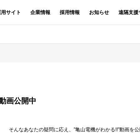
運用サイト
企業情報
採用情報
お知らせ
遠隔支援
学生 
on
Factory Automation
シーメンス 制御設計
OUTLINE
新卒採用(マイナビ)
メディア掲載
Offic
輸入機
HIST
中途採
Technical Staffing
ロボット・PLC 制御設計
QUALIFICATION
代表 活動情報
Websi
予知・
SATIS
亀山電
ング
SDGs
BLOG
コンテ
制御 技術
.com
会社概要
New Graduate
Media Publication
システム
.com
沿革
Career R
技術人材 派遣
.com
保有資格
Facebook
HP制作
.com
品質・情
Youtube
持続可能な開発目標
代表ブロ
Competit
!動画公開中
 そんなあなたの疑問に応え、”亀山電機がわかる!!”動画を