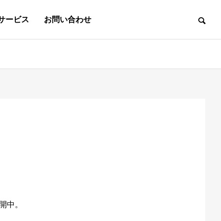
サービス
お問い合わせ
ものづくり&アイデア
e Automation
械 メンテナンス
ORY
用
te Design
予防保全
FACTION
機 紹介動画
スト
 技術
ecruitmen
・保守
報セキュリティ方針
グ
ion
公開中。