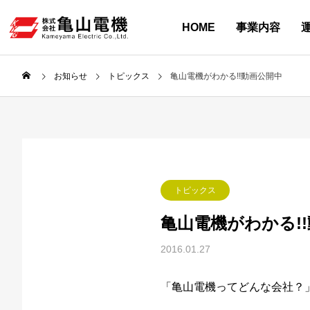
HOME
事業内容
GREETING /
INFORMATION
SERVICE
RECRUIT
SOLUTION
ABOUT
Process Automati
海外仕様 制御設計
採用情報
お知らせ
Maintenance
リタール製品販売
ACCESS
採用 活動情報
お知らせ
トピックス
亀山電機がわかる!!動画公開中
HP制作・ホスティ
PRIVACY POLICY
PHILOSOPHY
計装 技術
.com
Recruitment Information
Information
保守・メンテナンス
.com
アクセス
Instagram
BROAD-KIDS
個人情報保護
お知らせ
事業内容
採用情報
運用サイト
企業情報
ご挨拶 / 企業理念
トピックス
亀山電機がわかる!
2016.01.27
「亀山電機ってどんな会社？」