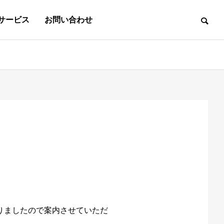
サービス
お問い合わせ
ものづくり&アイデア
e Automation
械 メンテナンス
ORY
用
te Design
予防保全
FACTION
機 紹介動画
スト
 技術
ecruitmen
・保守
報セキュリティ方針
グ
ion
りましたので案内させていただ