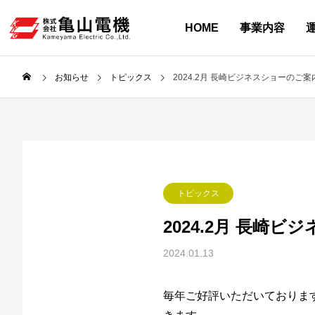
HOME
事業内容
GREETING /
INFORMATION
SERVICE
RECRUIT
SOLUTION
ABOUT
Process Automati
海外仕様 制御設計
採用情報
お知らせ
Maintenance
リタール製品販売
ACCESS
採用 活動情報
お知らせ
トピックス
2024.2月 長崎ビジネスショーのご案
HP制作・ホスティ
PRIVACY POLICY
PHILOSOPHY
計装 技術
.com
Recruitment Information
Information
保守・メンテナンス
.com
アクセス
Instagram
BROAD-KIDS
個人情報保護
お知らせ
事業内容
採用情報
運用サイト
企業情報
ご挨拶 / 企業理念
トピックス
2024.2月 長崎
2024.01.13
毎年ご好評いただいておりま