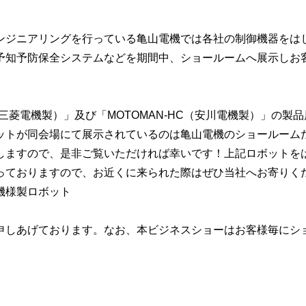
ンジニアリングを行っている亀山電機では各社の制御機器をは
予知予防保全システムなどを期間中、ショールームへ展示しお
（三菱電機製）」及び「MOTOMAN-HC（安川電機製）」の製
ットが同会場にて展示されているのは亀山電機のショールーム
しますので、是非ご覧いただければ幸いです！上記ロボットを
っておりますので、お近くに来られた際はぜひ当社へお寄りく
機様製ロボット
申しあげております。なお、本ビジネスショーはお客様毎にシ