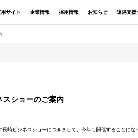
運用サイト
企業情報
採用情報
お知らせ
遠隔支援
学生 
on
Factory Automation
シーメンス 制御設計
OUTLINE
新卒採用(マイナビ)
メディア掲載
Offic
輸入機
HIST
中途採
Technical Staffing
ロボット・PLC 制御設計
QUALIFICATION
代表 活動情報
Websi
予知・
SATIS
亀山電
内
ング
SDGs
BLOG
コンテ
制御 技術
.com
会社概要
New Graduate
Media Publication
システム
.com
沿革
Career R
技術人材 派遣
.com
保有資格
Facebook
HP制作
.com
品質・情
Youtube
持続可能な開発目標
代表ブロ
Competit
ビジネスショーのご案内
す長崎ビジネスショーにつきまして、今年も開催することにな