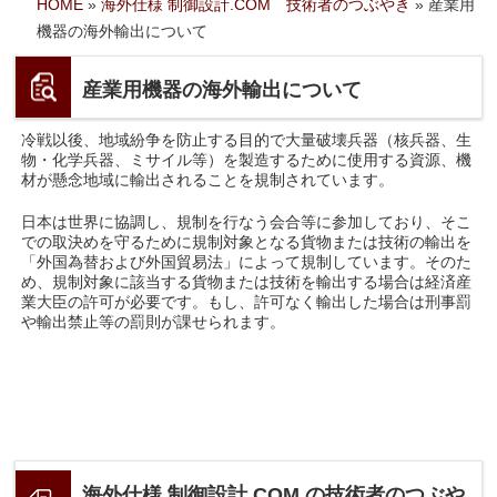
HOME
»
海外仕様 制御設計.COM 技術者のつぶやき
»
産業用
機器の海外輸出について
産業用機器の海外輸出について
冷戦以後、地域紛争を防止する目的で大量破壊兵器（核兵器、生
物・化学兵器、ミサイル等）を製造するために使用する資源、機
材が懸念地域に輸出されることを規制されています。
日本は世界に協調し、規制を行なう会合等に参加しており、そこ
での取決めを守るために規制対象となる貨物または技術の輸出を
「外国為替および外国貿易法」によって規制しています。そのた
め、規制対象に該当する貨物または技術を輸出する場合は経済産
業大臣の許可が必要です。もし、許可なく輸出した場合は刑事罰
や輸出禁止等の罰則が課せられます。
海外仕様 制御設計.COM の技術者のつぶや