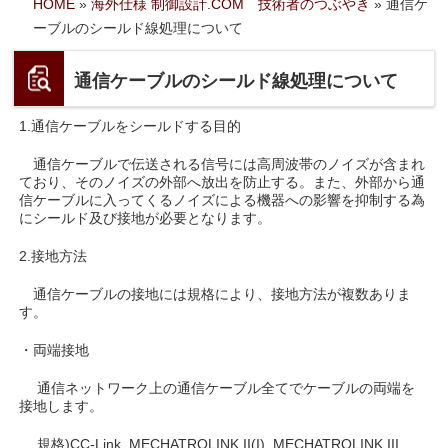
HOME
»
海外仕様 制御設計.COM 技術者のつぶやき
»
通信ケ
ーブルのシールド線処理について
通信ケーブルのシールド線処理について
1.通信ケーブルをシールドする目的
通信ケーブルで伝送される信号には高周波帯のノイズが含まれ
ており、そのノイズの外部へ放出を防止する。また、外部から通
信ケーブルに入ってくるノイズによる機器への影響を抑制する為
にシールド及び接地が必要となります。
2.接地方法
通信ケーブルの接地には規格により、接地方法が複数ありま
す。
・両端接地
通信ネットワーク上の通信ケーブル全てでケーブルの両端を
接地します。
規格)CC-Link, MECHATROLINK II(I), MECHATROLINK III,